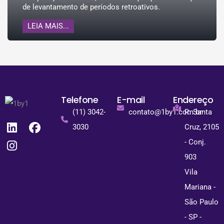
de levantamento de períodos retroativos.
LEIA MAIS...
Telefone
E-mail
Endereço
(11) 3042-
contato@1by1.com.br
R. Santa
3030
Cruz, 2105
- Conj.
903
Vila
Mariana -
São Paulo
- SP -