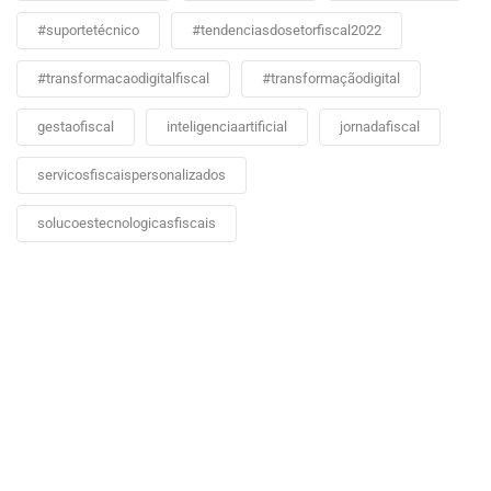
#suportetécnico
#tendenciasdosetorfiscal2022
#transformacaodigitalfiscal
#transformaçãodigital
gestaofiscal
inteligenciaartificial
jornadafiscal
servicosfiscaispersonalizados
solucoestecnologicasfiscais