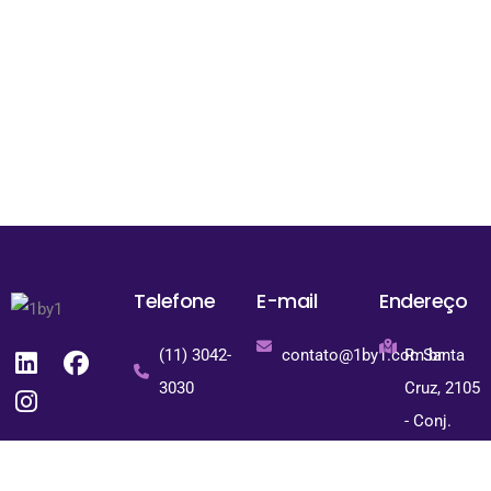
Telefone
E-mail
Endereço
(11) 3042-
contato@1by1.com.br
R. Santa
3030
Cruz, 2105
- Conj.
903
Vila